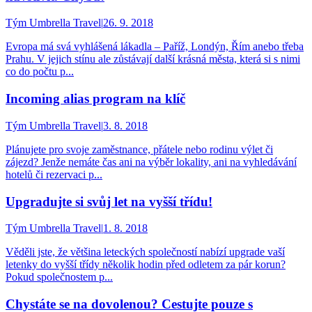
Tým Umbrella Travel
|
26. 9. 2018
Evropa má svá vyhlášená lákadla – Paříž, Londýn, Řím anebo třeba
Prahu. V jejich stínu ale zůstávají další krásná města, která si s nimi
co do počtu p...
Incoming alias program na klíč
Tým Umbrella Travel
|
3. 8. 2018
Plánujete pro svoje zaměstnance, přátele nebo rodinu výlet či
zájezd? Jenže nemáte čas ani na výběr lokality, ani na vyhledávání
hotelů či rezervaci p...
Upgradujte si svůj let na vyšší třídu!
Tým Umbrella Travel
|
1. 8. 2018
Věděli jste, že většina leteckých společností nabízí upgrade vaší
letenky do vyšší třídy několik hodin před odletem za pár korun?
Pokud společnostem p...
Chystáte se na dovolenou? Cestujte pouze s