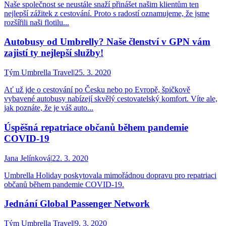
Naše společnost se neustále snaží přinášet našim klientům ten
nejlepší zážitek z cestování. Proto s radostí oznamujeme, že jsme
rozšířili naši flotilu...
Autobusy od Umbrelly? Naše členství v GPN vám
zajistí ty nejlepší služby!
Tým Umbrella Travel
|
25. 3. 2020
Ať už jde o cestování po Česku nebo po Evropě, špičkově
vybavené autobusy nabízejí skvělý cestovatelský komfort. Víte ale,
jak poznáte, že je váš auto...
Úspěšná repatriace občanů během pandemie
COVID-19
Jana Jelínková
|
22. 3. 2020
Umbrella Holiday poskytovala mimořádnou dopravu pro repatriaci
občanů během pandemie COVID-19.
Jednání Global Passenger Network
Tým Umbrella Travel
|
9. 3. 2020