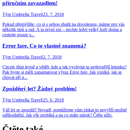
příručním zavazadlem!
Tým Umbrella Travel
|
23. 7. 2018
Pokud přemýšlíte, co si s sebou sbalit na dovolenou, máme pro vás
několik tipů a rad. A ta první zní – nechte ležet velký kufr doma a
cestujte pouze s...
Error fare. Co to vlastně znamená?
Tým Umbrella Travel
|
2. 7. 2018
Chcete létat levně a vědět, kde a jak vychytat tu nejlevnější letenku?
Pak byste si měli zapamatovat výraz Error fare. Jak vzniká, jak se
chovat při n...
Zpožděný let? Žádný problém!
Tým Umbrella Travel
|
25. 6. 2018
Váš let se zpozdil? Nevadí, pomůžeme vám získat to nevyšší možné
odškodnění. Jak vše probíhá a na co máte nárok? Čtěte níže.
Čtěte také