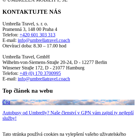
KONTAKTUJTE NÁS
Umbrella Travel, s. r. o.
Pramenná 3, 148 00 Praha 4
Telefon:
+420 601 303 313
E-mail:
info@umbrellatravel.coach
Otevírací doba: 8.30 – 17.00 hod
Umbrella Travel, GmbH
Wilhelm-von-Siemens-Straβe 20-24, D - 12277 Berlin
Winsener Straβe 172, D - 21077 Hamburg
Telefon:
+49 (0) 170 3700995
E-mail:
info@umbrellatravel.coach
Top článek na webu
Číst
Autobusy od Umbrelly? Naše členství v GPN vám zajistí ty nejlepší
služby!
Tato stránka používá cookies na vylepšení vašeho uživatelského