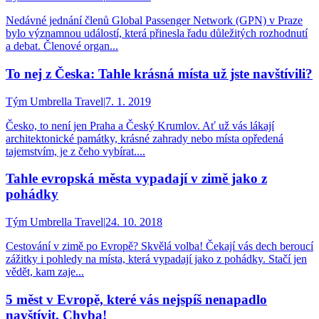
Nedávné jednání členů Global Passenger Network (GPN) v Praze
bylo významnou událostí, která přinesla řadu důležitých rozhodnutí
a debat. Členové organ...
To nej z Česka: Tahle krásná místa už jste navštívili?
Tým Umbrella Travel
|
7. 1. 2019
Česko, to není jen Praha a Český Krumlov. Ať už vás lákají
architektonické památky, krásné zahrady nebo místa opředená
tajemstvím, je z čeho vybírat....
Tahle evropská města vypadají v zimě jako z
pohádky
Tým Umbrella Travel
|
24. 10. 2018
Cestování v zimě po Evropě? Skvělá volba! Čekají vás dech beroucí
zážitky i pohledy na místa, která vypadají jako z pohádky. Stačí jen
vědět, kam zaje...
5 měst v Evropě, které vás nejspíš nenapadlo
navštívit. Chyba!